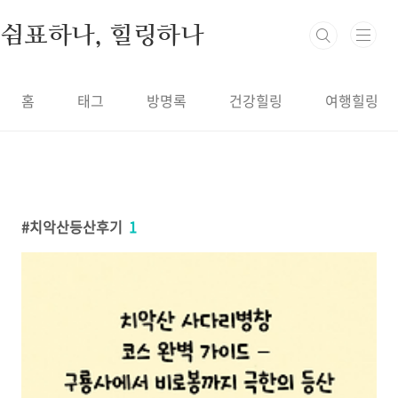
본문 바로가기
쉼표하나, 힐링하나
홈
태그
방명록
건강힐링
여행힐링
치악산등산후기
1