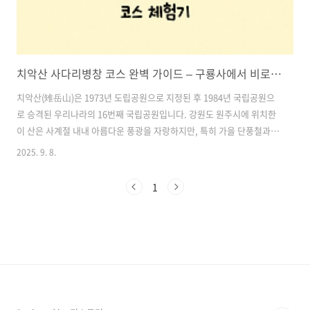
치악산 사다리병창 코스 완벽 가이드 – 구룡사에서 비로봉까지 극한의 등산 코스 체험기
치악산(雉岳山)은 1973년 도립공원으로 지정된 후 1984년 국립공원으
로 승격된 우리나라의 16번째 국립공원입니다. 강원도 원주시에 위치한
이 산은 사계절 내내 아름다운 풍광을 자랑하지만, 특히 가을 단풍철과
겨울 설경으로 많은 등산객을 불러모읍니다.그중에서도 **‘사다리병창
2025. 9. 8.
코스’**는 치악산을 찾는 이들에게 전설적인 난이도를 자랑하는 코스로
알려져 있습니다. 이름부터 범상치 않은 이 코스는 ‘허벅지 단련 필수’라
1
는 별명을 가지고 있을 정도로 체력 소모가 상당합니다. 하지만, 정상에
서의 압도적인 조망과 성취감은 이 모든 고생을 보상해 주죠.이번 글에서
는 신흥동 주차장에서 시작해 구룡사, 세렴폭포를 거쳐 비로봉 정상까지
오르는 사다리병창 코스를 구체적으로 안내하며, 준비물과 팁까지 한 번
에 정리해 드리..