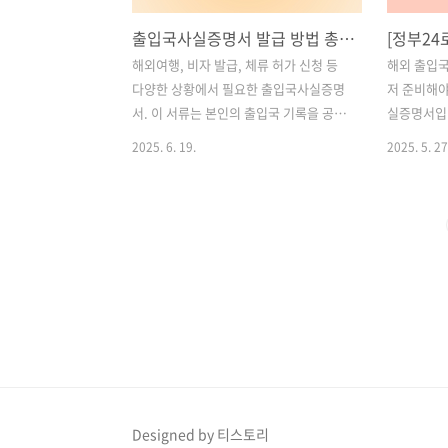
출입국사실증명서 발급 방법 총정리: 정부24 온라인 신청부터 주민센터 오프라인 신청까지 완벽 가이드
해외여행, 비자 발급, 체류 허가 신청 등
해외 출입국
다양한 상황에서 필요한 출입국사실증명
저 준비해야
서. 이 서류는 본인의 출입국 기록을 공식
실증명서입니
적으로 증명해주는 문서로, 국내외 기관
학 준비, 국
2025. 6. 19.
2025. 5. 27
에서 신뢰도 높은 자료로 활용됩니다. 과
연금 수령 
거에는 발급을 위해 반드시 출입국관리사
는 이 문서
무소나 주민센터를 직접 방문해야 했지
문하지 않아
만, 최근에는 **정부24를 통해 온라인으
하게 발급받
로 간편하게 신청할 수 있는 방법이 확대
는 모바일(정
되면서 누구나 손쉽게 증명서를 발급받을
이트)를 통
수 있게 되었습니다.이 글에서는 정부24
법을 202
를 통한 온라인 발급 방법부터 오프라인
게 정리해드
방문 신청 방법까지, 가장 효율적으로 출
인증 방식,
입국사실증명서를 받는 방법을 단계별로
끝까지 확인
자세히 소개하겠습니다. 특히 전자문서지
증명서란? 
갑 활용법까지 함께 다루니, 종이 없이 모
발급받는 방법
Designed by 티스토리