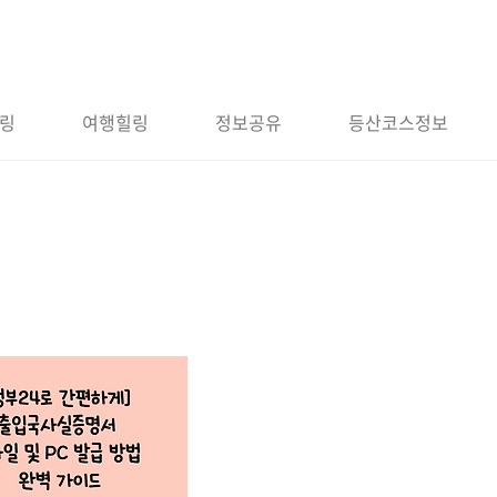
링
여행힐링
정보공유
등산코스정보