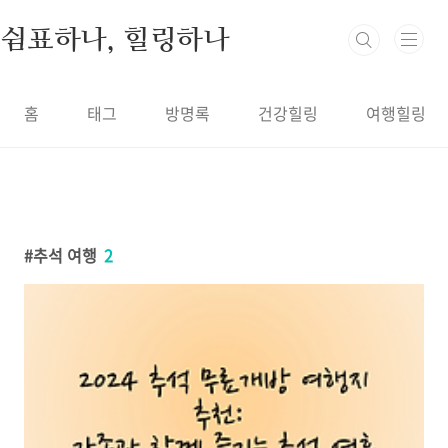
본문 바로가기
쉼표하나, 힐링하나
홈
태그
방명록
건강힐링
여행힐링
추석 여행
2