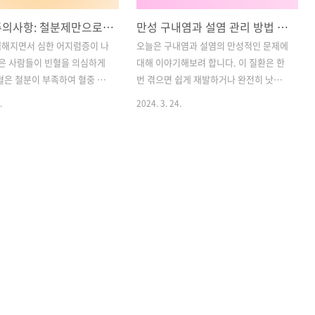
빈혈의 주의사항: 철분제만으로 해결되지 않는 경우
만성 구내염과 설염 관리 방법 및 영양제 추천!!!
백해지면서 심한 어지럼증이 나
오늘은 구내염과 설염의 만성적인 문제에
많은 사람들이 빈혈을 의심하게
대해 이야기해보려 합니다. 이 질환은 한
혈은 철분이 부족하여 혈중 적
번 겪으면 쉽게 재발하거나 완전히 낫지
 감소하는 상태를 말합니다.
않는 경우가 많습니다. 대부분의 사람들
.
2024. 3. 24.
많은 사람들이 무작정 철분제
은 일시적인 증상 해소를 위해 알보칠이
 빈혈을 개선하려고 합니다.
나 오라매디 아프니뱅큐액과 같은 외용제
해야 할 점은, 빈혈이 발생한
를 사용하거나 병원에서 처방받은 약물을
라 철분제만으로 해결되지 않을
복용합니다. 하지만 이러한 치료법은 주
것입니다. 이에 대해 자세히 알
로 증상을 완화하는 데 초점을 맞춘 대증
. 목차1. 빈혈의 증상과 진
요법에 불과합니다. 그러나 만약 자주 재
철분 부족으로 인한 빈혈 개선이
발하거나 치료가 잘 안 되는 만성 구내염
3. 다양한 빈혈 유형과 치료
이라면 다른 접근 방법이 필요합니다. 이
분 섭취 과잉으로 인한 부작용과
를 위해서는 구내염을 유발하는 다양한
 빈혈 치료의 다양한 접근 방법
원인을 살펴보고, 해당 원인을 해결하는
1. 빈혈의 증상과 진단방법빈
데 초점을 맞춰야 합니다. 구내염은 단순
속 적혈구나 헤모글로빈이 정
한 질환으로 보일 수 있지만, 그 원인은 다