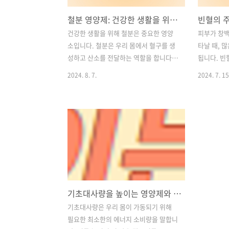
철분 영양제: 건강한 생활을 위한 필수 영양소 선택과 구매 가이드
건강한 생활을 위해 철분은 중요한 영양
피부가 창
소입니다. 철분은 우리 몸에서 혈구를 생
타날 때, 
성하고 산소를 전달하는 역할을 합니다.
됩니다. 빈
하지만 많은 사람들이 철분 부족으로 인
혈구의 수가
2024. 8. 7.
2024. 7. 15
해 증상을 겪기도 합니다. 특히 여성, 임신
이 때문에 
부, 어린이, 그리고 피임을 하는 여성들은
를 복용하여
철분 섭취에 특히 신경써야 합니다.이 글
그러나 주의
에서는 철분 영양제를 추천하는 이유부
원인에 따
터, 올바른 섭취 방법, 부작용에 대한 주의
수 있다는 
사항까지 다룰 것입니다. 철분 영양제를
아보겠습니다
선택하고 구매하는 데 필요한 모든 정보
단방법2. 
를 제공하여 여러분이 건강한 체중을 유
안되는 이유
지하고 에너지를 유지할 수 있도록 도와
방법4. 철
기초대사량을 높이는 영양제와 영양소에 대하여 알고 건강한 체중 관리하기
드리겠습니다. 함께 철분이 중요한 이유
주의사항5.
와 올바른 영양제 선택의 중요성에 대해
과 주의사항
기초대사량은 우리 몸이 가동되기 위해
알아보겠습니다. 목차1. 철분: 산소 운반
혈은 혈액 
필요한 최소한의 에너지 소비량을 말합니