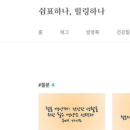
본문 바로가기
쉼표하나, 힐링하나
홈
태그
방명록
건강힐
철분
4