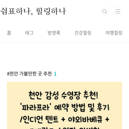
본문 바로가기
쉼표하나, 힐링하나
홈
태그
방명록
건강힐링
여행힐링
천안 가볼만한 곳 추천
1