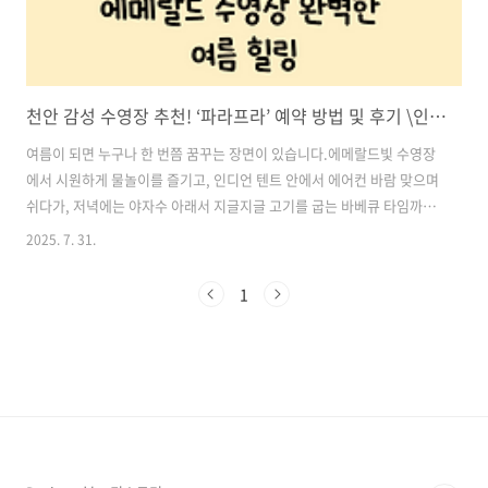
천안 감성 수영장 추천! ‘파라프라’ 예약 방법 및 후기 \인디언 텐트 + 야외바베큐 + 에메랄드 수영장 완벽한 여름 힐링
여름이 되면 누구나 한 번쯤 꿈꾸는 장면이 있습니다.에메랄드빛 수영장
에서 시원하게 물놀이를 즐기고, 인디언 텐트 안에서 에어컨 바람 맞으며
쉬다가, 저녁에는 야자수 아래서 지글지글 고기를 굽는 바베큐 타임까지!
🌴이 모든 걸 충남 천안에서 단 하루 만에 경험할 수 있는 곳이 있어요.바
2025. 7. 31.
로 **천안 ‘파라프라’(FARAFRA)**입니다. 도심과 가까우면서도 동남아
휴양지 감성을 그대로 느낄 수 있는 신개념 감성 복합공간이에요.이번 여
1
름, 특별한 피서지를 찾고 있다면 ‘파라프라’를 꼭 찜하세요!지금부터 ‘파
라프라’의 인디언 텐트, 수영장, 바베큐존 등을 하나하나 생생하게 소개
해드릴게요. 목차1. 천안 파라프라만의 매력 포인트 2. 수영장 & 시설 정
보 총정리 3. 운영시간 및 이용 요금 4. 위치 및 예..