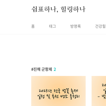
본문 바로가기
쉼표하나, 힐링하나
홈
태그
방명록
건강힐
진해 군항제
2