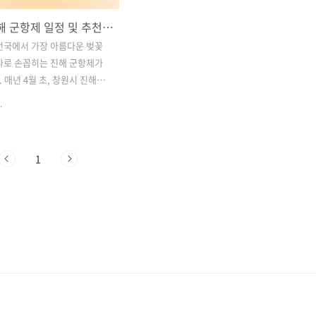
2025 진해 군항제 일정 및 추천 코스 – 벚꽃 명소, 퍼레이드, 꿀팁 총정리
전국에서 가장 아름다운 벚꽃
나로 손꼽히는 진해 군항제가
 매년 4월 초, 창원시 진해구
백만 송이의 벚꽃이 만개하며
.
의 정취를 선사하는데요. 군
한 벚꽃 축제를 넘어 대한민
관련된 다양한 행사와 볼거리
1
 있어 더욱 특별한 경험을 제
025년에도 진해 군항제에서는
, 경화역, 여좌천 등 대표적인
 비롯해, 화려한 군악·의장대
 다채로운 공연이 펼쳐질 예정
번 글에서는 2025 진해 군항제
 벚꽃 명소, 퍼레이드 관람 포
고 보다 알차게 즐길 수 있는 꿀
히 정리해드립니다. 올봄, 벚