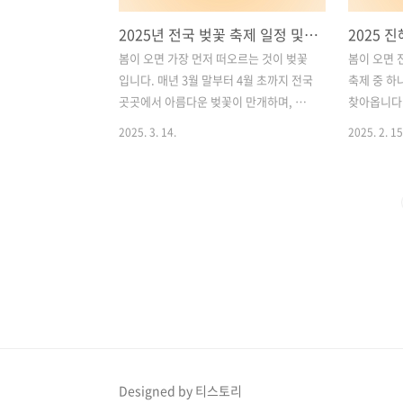
2025년 전국 벚꽃 축제 일정 및 추천 명소 총정리
봄이 오면 가장 먼저 떠오르는 것이 벚꽃
봄이 오면 
입니다. 매년 3월 말부터 4월 초까지 전국
축제 중 하
곳곳에서 아름다운 벚꽃이 만개하며, 이
찾아옵니다.
를 기념하는 다양한 벚꽃 축제가 열립니
일대는 수
2025. 3. 14.
2025. 2. 15
다. 2025년에도 서울, 부산, 대구, 경남,
환상적인 봄
경기 등 전국에서 벚꽃 축제가 개최될 예
항제는 단순
정입니다.이번 글에서는 2025년 전국 벚
국 해군과 
꽃 축제 일정과 장소, 그리고 각 지역별 벚
가 마련되어
꽃 명소의 특징을 소개합니다. 벚꽃 나들
공합니다.2
이를 계획하고 계신다면, 꼭 참고하세요!
로망스 다리
목차1. 석촌호수 벚꽃축제 (서울 송파구)
벚꽃 명소를
2. 진해 군항제 (경남 창원시 진해구) 3.
퍼레이드와
이월드 블라썸 피크닉 (대구 달서구) 4. 물
입니다. 이
금 벚꽃축제 (경남 양산시) 5. 김포 벚꽃축
일정과 추천
제 (경기도 김포시) 6. 화개장터 벚꽃축제
인트, 그리
(경남 하동군) 7. 대릉원 돌담길 벚꽃축제
팁까지 상세
Designed by 티스토리