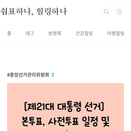
본문 바로가기
쉼표하나, 힐링하나
홈
태그
방명록
건강힐링
여행힐링
중앙선거관리위원회
3