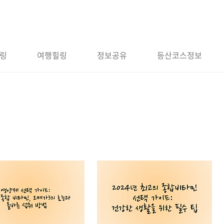
링
여행힐링
정보공유
등산코스정보