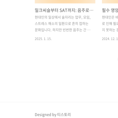
밀크씨슬부터 SAT까지: 음주로 인한 간 건강 관리의 필수 영양제 TOP 5
현대인의 일상에서 술자리는 업무, 모임,
현대인은 
스트레스 해소의 일환으로 흔히 접하는
로 인해 필
문화입니다. 하지만 빈번한 음주는 간 건
지 못하는 
강에 큰 부담을 줄 수 있습니다. 간은 체내
결핍은 피로
2025. 1. 15.
2024. 12. 1
독소를 해독하고 대사를 조절하는 중요한
다양한 건강
기관으로, 적절한 관리가 이루어지지 않
이에 따라 
을 경우 간염, 지방간, 간경화 등 심각한
해 유산균,
질환으로 이어질 수 있습니다.이에 따라
영양제를 찾
음주로 인한 간 부담을 줄이고 건강을 지
종류가 다양
키기 위한 다양한 영양제가 주목받고 있
로 이해하지
습니다. 이번 글에서는 간 건강에 도움을
과를 얻지 
줄 수 있는 밀크씨슬, 프로바이오틱스, 종
는 유산균,
합비타민, RU21, SAT 등 5가지 대표 영
과 선택 기
양제에 대해 알아보고, 각각의 효과와 복
알아보겠습니
용 팁을 소개합니다. 목차1. 밀크씨슬:
의 핵심 2.
간 건강의 지킴이 2. 프로바이오틱스: 장
번에 3. 오
Designed by 티스토리