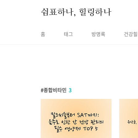
본문 바로가기
쉼표하나, 힐링하나
홈
태그
방명록
건강힐
종합비타민
3