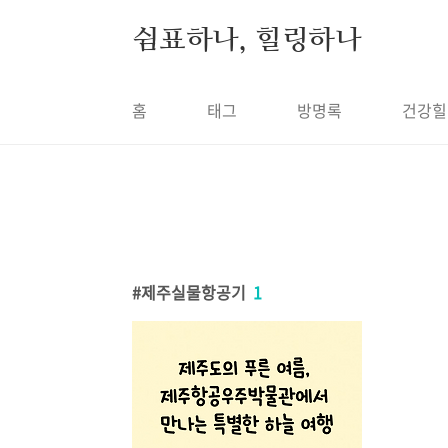
본문 바로가기
쉼표하나, 힐링하나
홈
태그
방명록
건강힐
제주실물항공기
1