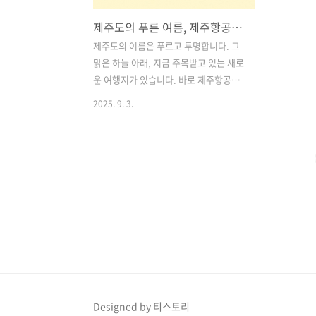
제주도의 푸른 여름, 제주항공우주박물관에서 만나는 특별한 하늘 여행
제주도의 여름은 푸르고 투명합니다. 그
맑은 하늘 아래, 지금 주목받고 있는 새로
운 여행지가 있습니다. 바로 제주항공우
주박물관입니다. 실제 항공기와 로켓, 시
2025. 9. 3.
뮬레이터와 과학 체험까지 모두 즐길 수
있는 이곳은 여름방학 시즌을 맞아 가족
단위 관광객과 항공·우주 마니아들에게
특히 인기를 끌고 있습니다.이번 글에서
는 7월에 더 흥미로운 제주항공우주박물
관을 구석구석 소개하며, 관람 포인트와
유용한 정보까지 함께 정리해보았습니다.
제주 여행을 계획하고 있다면 꼭 참고해
보세요! 목차1. 실물 항공기와 로켓이 눈
앞에! 제주항공우주박물관의 대표 전시
2. 천문학과 우주의 신비를 한눈에 3. 직
접 조종해보는 비행 시뮬레이터와 과학
Designed by 티스토리