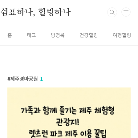
본문 바로가기
쉼표하나, 힐링하나
홈
태그
방명록
건강힐링
여행힐링
제주경마공원
1