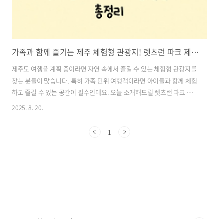
가족과 함께 즐기는 제주 체험형 관광지! 렛츠런 파크 제주 이용 꿀팁 총정리
제주도 여행을 계획 중이라면 자연 속에서 즐길 수 있는 체험형 관광지를
찾는 분들이 많습니다. 특히 가족 단위 여행객이라면 아이들과 함께 체험
하고 즐길 수 있는 공간이 필수인데요. 오늘 소개해드릴 렛츠런 파크 제
주는 경마장이라는 기존의 이미지를 넘어, 제주마 보호와 육성을 위한 테
2025. 8. 20.
마파크로 탈바꿈하여 다양한 체험과 즐길 거리를 제공합니다.승마 체험,
파크골프, 어린이 놀이시설, 자연 경관 감상까지 가능한 렛츠런 파크 제
1
주! 이 글에서는 입장료와 운영시간, 주요 체험 프로그램, 교통 안내, 방
문 팁까지 한눈에 볼 수 있도록 정리해드리겠습니다. 목차1. 렛츠런 파크
제주는 어떤 곳인가요? 2. 입장료 및 운영시간 안내 3. 다양한 체험 프로
그램으로 하루가 순삭! 4. 교통 및 주차 정보 5. 방문 전 확인..