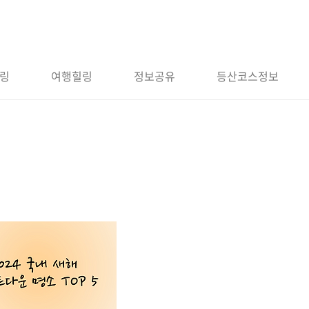
링
여행힐링
정보공유
등산코스정보