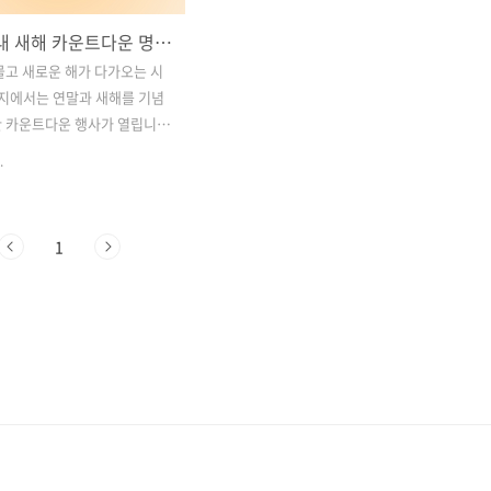
2024 국내 새해 카운트다운 명소 TOP 5: 새해를 특별하게 맞이해보세요
물고 새로운 해가 다가오는 시
각지에서는 연말과 새해를 기념
한 카운트다운 행사가 열립니
사람들과 함께 새해를 맞이하며
.
을 남길 수 있는 국내 카운트
5곳을 소개합니다. 서울부터 제
 지역의 매력적인 행사를 알아
1
차1. 서울 보신각 제야의 종
 부산 광안리 해수욕장 3. 제
축제 4. 여수 향일암 일출제
롯데월드타워 카운트다운 1. 서울
의 종 타종행사주소: 서울특
 종로 54서울 보신각 제야의
사는 대한민국을 대표하는 새해
니다. 이 행사는 1953년부터
며, 12월 31일 자정에 종을