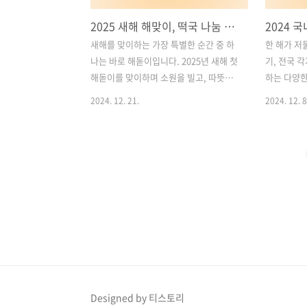
2025 새해 해맞이, 떡국 나눔 행사 5곳, 일출 시간, 일출 명소 총정리!!
새해를 맞이하는 가장 특별한 순간 중 하
한 해가 저
나는 바로 해돋이입니다. 2025년 새해 첫
기, 전국 
해돋이를 맞이하며 소원을 빌고, 따뜻한
하는 다양
떡국으로 든든하게 새해를 시작할 수 있
다. 많은 
2024. 12. 21.
2024. 12. 8
는 행사들이 전국 곳곳에서 펼쳐집니다.
특별한 추억
이번 글에서는 떡국 나눔 행사를 진행하
다운 명소 
는 5개의 해맞이 축제를 소개합니다. 여러
주까지, 각
분도 이번 새해에는 해돋이를 감상하며
보세요! 목
의미 있는 떡국 나눔 행사에 참여해보세
타종행사 2.
요. 목차1. 울산 간절곶 해맞이축제 2. 서
주 성산일출
천 마량진항 해넘이해돋이 축제 3. 포항
5. 서울 
호미곶 한민족 해맞이축제 4. 완도 해맞이
보신각 제야
행사 5. 제주 성산일출축제 국내 주요 일
별시 종로구
출시간 및 일출명소 확인하기1. 울산 간절
종 타종행
곶 해맞이축제장소: 울산 울주군 서생면
맞이 행사입
대송리울산 간절곶은 한반도에서 새해 첫
매년 진행되
Designed by 티스토리