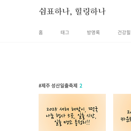
본문 바로가기
쉼표하나, 힐링하나
홈
태그
방명록
건강힐
제주 성산일출축제
2