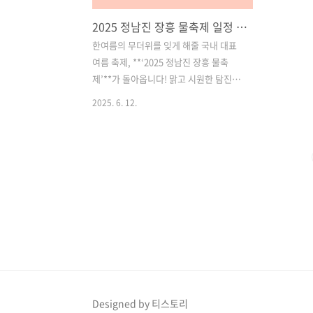
2025 정남진 장흥 물축제 일정 ,장소, 주요 프로그램 총정리! 탐진강과 편백숲 우드랜드에서 여름을 만끽하세요!
한여름의 무더위를 잊게 해줄 국내 대표
여름 축제, **‘2025 정남진 장흥 물축
제’**가 돌아옵니다! 맑고 시원한 탐진강
과 치유의 숲 편백숲 우드랜드를 배경으
2025. 6. 12.
로 펼쳐지는 이번 물축제는 온 가족이 함
께 물놀이와 다양한 체험을 즐길 수 있는
최고의 여름 휴가지로 주목받고 있습니
다.**2025년 7월 26일(토)부터 8월 3일
(일)**까지 9일간 장흥 일원에서 펼쳐지
는 물축제는 더위도 잊고, 힐링도 얻을 수
있는 특별한 시간을 선사합니다. 아래에
서 축제 일정, 주요 프로그램, 즐길 거리,
주차 및 교통 안내까지 꼼꼼하게 소개해
드릴게요! 목차1. 정남진 장흥 물축제란?
2. 2025 장흥 물축제 일정 및 장소 3. 주요
프로그램 안내 4. 교통 및 주차 정보 5. 숙
Designed by 티스토리