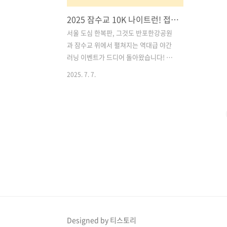
2025 잠수교 10K 나이트런! 접수팁과 방법, 행사정보 총정리!! 서울 한복판에서 밤을 달릴 준비 되셨나요?
서울 도심 한복판, 그것도 반포한강공원
과 잠수교 위에서 펼쳐지는 역대급 야간
러닝 이벤트가 드디어 돌아왔습니다! 바
로 2025 잠수교 10K 나이트런입니다.화
2025. 7. 7.
려한 야경과 시원한 강바람, 그리고 음악
과 열정이 함께하는 특별한 러닝 축제!특
히 이번 대회는 잠수교 위에서 열리는 첫
공식 나이트런이라는 점에서 더욱 기대를
모으고 있는데요,러닝 마니아는 물론, 처
음 도전하는 분들까지 놓치지 말아야 할
이벤트입니다.접수 경쟁이 치열할 것으로
예상되는 만큼, 접수 팁과 방법, 그리고 행
사 정보까지 오늘 포스팅에서 상세하게
알려드릴게요! 목차1. 2025 잠수교 10K
나이트런 개요 2. 왜 잠수교 나이트런이
특별할까? 3. 접수 정보 및 꿀팁 대공개!
Designed by 티스토리