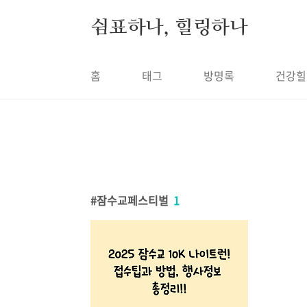
본문 바로가기
쉼표하나, 힐링하나
홈
태그
방명록
건강힐
잠수교페스티벌
1