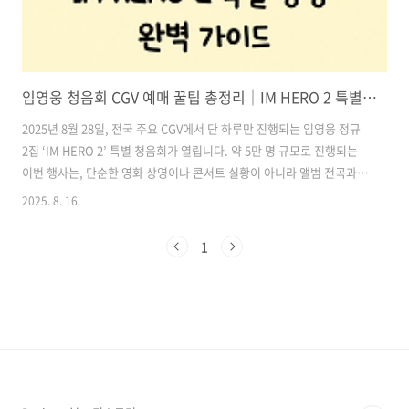
임영웅 청음회 CGV 예매 꿀팁 총정리｜IM HERO 2 특별 상영 완벽 가이드
2025년 8월 28일, 전국 주요 CGV에서 단 하루만 진행되는 임영웅 정규
2집 ‘IM HERO 2’ 특별 청음회가 열립니다. 약 5만 명 규모로 진행되는
이번 행사는, 단순한 영화 상영이나 콘서트 실황이 아니라 앨범 전곡과
타이틀곡 뮤직비디오(MV)를 대형 스크린과 극장 사운드로 처음 공개하
2025. 8. 16.
는 자리입니다.이날은 팬들에게 있어 그야말로 음악적 역사에 이름을 새
기는 순간이 될 것입니다. 대형 화면 속 임영웅의 표정, 극장을 가득 채우
1
는 저음과 현장감 있는 음향, 그리고 함께 숨 쉬는 팬들의 떨림까지, 모든
요소가 ‘IM HERO 2’의 일부가 됩니다.이번 포스팅은 사전 예매 리허설
경험과 CGV 예매 노하우를 바탕으로, 예매 성공 확률을 높이는 전략, 상
영관·좌석 선택 팁, 현장 경품 및 후속 이벤트 ..