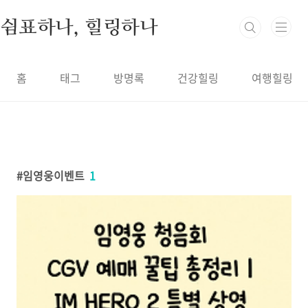
본문 바로가기
쉼표하나, 힐링하나
홈
태그
방명록
건강힐링
여행힐링
임영웅이벤트
1