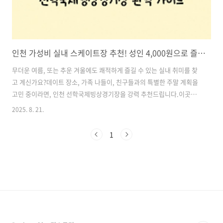
인천 가성비 실내 스케이트장 추천! 성인 4,000원으로 즐기는 선학국제빙상경기장 완벽 가이드
무더운 여름, 또는 추운 겨울에도 쾌적하게 즐길 수 있는 실내 취미를 찾
고 계신가요?데이트 장소, 가족 나들이, 친구들과의 특별한 주말 계획을
고민 중이라면, 인천 선학국제빙상경기장을 강력 추천드립니다.이곳은
빙상 국가대표 선수들도 훈련하는 국제 규격의 실내 아이스링크장으로,
2025. 8. 21.
일반 시민들에게도 개방되어 있어 단돈 4,000원이라는 착한 가격으로 시
원한 스케이팅을 즐길 수 있는 숨겨진 명소입니다.게다가 스케이트 장비
1
대여료 포함해도 총 7,000원! 요즘 물가를 고려하면 정말 놀라운 가성비
죠.그뿐만 아니라 내부에 스타벅스 매장, 푸드 매점, 무료 주차장까지 완
비되어 있어 모든 세대가 만족할 만한 완벽한 시설을 자랑합니다.지금부
터 인천 선학국제빙상경기장의 요금, 운영시간, 시설, 교통, 꿀팁까지 모
두 소개해..