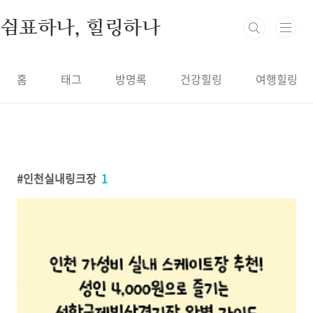
본문 바로가기
쉼표하나, 힐링하나
홈
태그
방명록
건강힐링
여행힐링
인천실내링크장
1