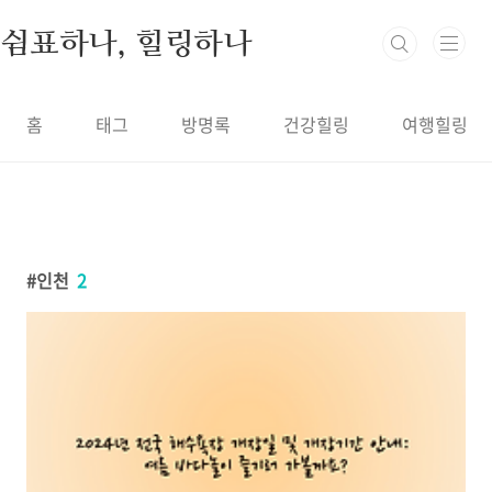
본문 바로가기
쉼표하나, 힐링하나
홈
태그
방명록
건강힐링
여행힐링
인천
2