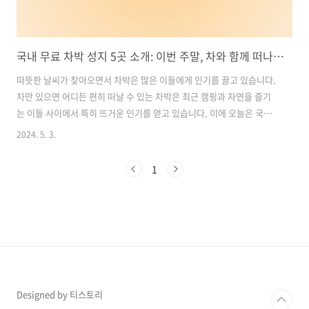
국내 무료 차박 성지 5곳 소개: 이번 주말, 차와 함께 떠나는 특별한 여행
따뜻한 날씨가 찾아오면서 차박은 많은 이들에게 인기를 끌고 있습니다.
차만 있으면 어디든 편히 떠날 수 있는 차박은 최근 캠핑과 자연을 즐기
는 이들 사이에서 특히 뜨거운 인기를 얻고 있습니다. 이에 오늘은 국내
차박 성지 중에서 아직 많은 사람들이 모르는, 그러나 매력적인 곳을 소
2024. 5. 3.
개해드리려 합니다.이번 주말에도 차와 함께 떠나보고 싶은 분들을 위해
준비한 국내 손꼽히는 차박 성지 5곳을 만나보겠습니다. 이 곳들은 차박
1
뿐만 아니라 주변 경관, 광관지, 체험지까지 모두 갖춰져 있어 특별한 경
험을 선사할 것으로 기대됩니다. 함께 자세히 살펴보도록 하겠습니다.
목차1. 충주 수주팔봉: 차박으로 누리는 아름다운 자연 경관2. 태안 샛
별해수욕장: 해루질과 아름다운 일몰을 즐기는 차박 여행3. 경주 나아해
변: 부..
Designed by 티스토리