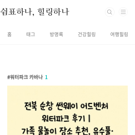
본문 바로가기
쉼표하나, 힐링하나
홈
태그
방명록
건강힐링
여행힐링
워터파크 카바나
1