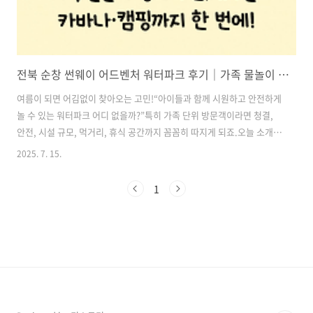
전북 순창 썬웨이 어드벤처 워터파크 후기｜가족 물놀이 장소 추천, 유수풀·카바나·캠핑까지 한 번에!
여름이 되면 어김없이 찾아오는 고민!“아이들과 함께 시원하고 안전하게
놀 수 있는 워터파크 어디 없을까?”특히 가족 단위 방문객이라면 청결,
안전, 시설 규모, 먹거리, 휴식 공간까지 꼼꼼히 따지게 되죠.오늘 소개해
드릴 곳은 전북 순창에 **2024년 새로 문을 연 ‘썬웨이 어드벤처 워터파
2025. 7. 15.
크’**입니다.호남 최대 유수풀과 전북 최대 규모의 어트랙션, 게다가 감
성 캠핑과 취사 가능한 카바나까지 갖춘 이 워터파크는 가족 모두가 만족
1
할 만한 시설을 자랑합니다.특히 깔끔한 위생 상태와 탁 트인 자연 속 위
치로 여름철 최고의 힐링 장소가 될 수 있죠.그럼 지금부터 자세하게 소
개해드릴게요. 목차1. 전북 순창에 생긴 신상 워터파크, 썬웨이 어드벤처
워터파크란? 2. 호남 최장 유수풀부터 짜릿한 슬라이드까지, 아..