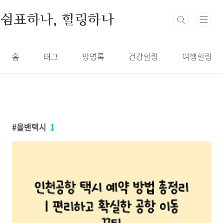
본문 바로가기
쉼표하나, 힐링하나
홈
태그
방명록
건강힐링
여행힐링
올밴택시
1