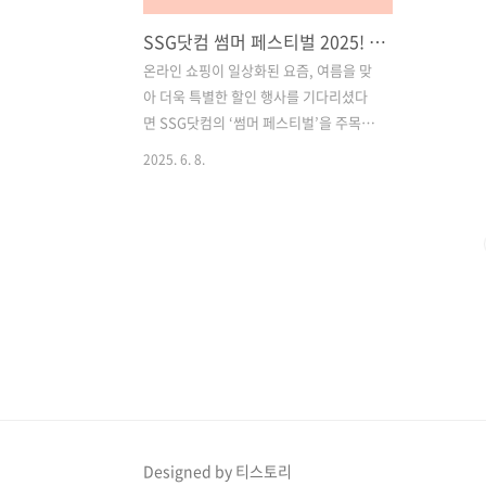
SSG닷컴 썸머 페스티벌 2025! 최대 50% 할인 혜택과 타임딜까지 총정리
온라인 쇼핑이 일상화된 요즘, 여름을 맞
아 더욱 특별한 할인 행사를 기다리셨다
면 SSG닷컴의 ‘썸머 페스티벌’을 주목해
보세요. SSG닷컴은 6월 9일부터 15일까
2025. 6. 8.
지 단 7일간 다양한 테마별 할인과 푸짐한
혜택을 제공하는 대규모 온라인 쇼핑 축
제를 진행합니다. 먹거리부터 인기 브랜
드 상품까지, 합리적인 가격으로 여름 쇼
핑을 즐길 절호의 기회입니다.이번 포스
팅에서는 SSG닷컴 썸머 페스티벌의 핵심
혜택과 테마별 구성, 이벤트 참여 방법까
지 알차게 소개해드리겠습니다. 목차1.
SSG닷컴 썸머 페스티벌 2024 행사 개요
2. 이벤트존 – 참여만 해도 12% 쿠폰 지
급! 3. 푸드존 – 푸드트럭 감성, 최대 50%
할인 4. 브랜드존 – 매일 바뀌는 인기 브
Designed by 티스토리