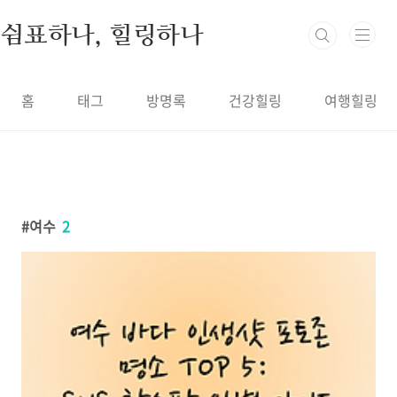
본문 바로가기
쉼표하나, 힐링하나
홈
태그
방명록
건강힐링
여행힐링
여수
2