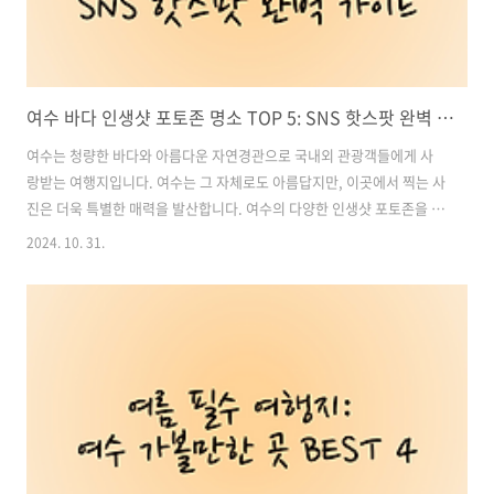
여수 바다 인생샷 포토존 명소 TOP 5: SNS 핫스팟 완벽 가이드
여수는 청량한 바다와 아름다운 자연경관으로 국내외 관광객들에게 사
랑받는 여행지입니다. 여수는 그 자체로도 아름답지만, 이곳에서 찍는 사
진은 더욱 특별한 매력을 발산합니다. 여수의 다양한 인생샷 포토존을 소
개하며, 이번 여행에서 SNS에 올릴 수 있는 감성 가득한 사진을 남겨보
2024. 10. 31.
세요. 목차1. 큰 끝등대: 여수의 숨겨진 절경 2. 향일암: 일출과 일몰의
장관 3. 여수 예술랜드: 예술과 자연의 조화 4. 갤러리안: 통창 오션뷰 카
페 5. 아르떼뮤지엄: 몽환적인 미디어아트 체험 6. 여행 준비 팁 및 사진
촬영 팁 여수 관광 및 숙소, 맛집 추천 바로가기1. 큰 끝등대: 여수의 숨겨
진 절경위치: 전남 여수시 돌산읍 평사리 산1-1추천 이유: 한적한 분위기
와 이국적인 풍경큰 끝등대는 여수의 숨겨진 보석 같은..