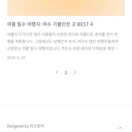
여름 필수 여행지: 여수 가볼만한 곳 BEST 4
여름이 다가오면 많은 사람들이 시원한 바다와 아름다운 경치를 찾아 여
행을 계획합니다. 그중에서도 남해안의 보석, 여수는 많은 여행자들에게
사랑받는 여름 필수 여행지입니다. 여수는 푸른 바다와 다채로운 해양 활
동, 맛있는 먹거리, 그리고 다양한 볼거리로 가득합니다. 이 글에서는 여
2024. 6. 24.
름에 꼭 가봐야 할 여수의 명소 4곳을 소개해드리겠습니다. 이번 여름,
여수의 아름다움을 만끽하며 특별한 추억을 만들어보세요. 목차1. 여수
1
해상 케이블카: 하늘에서 만나는 여수의 절경 2.아르떼뮤지엄: 여수 여행
의 필수 코스3. 아쿠아플라넷: 다채로운 해양 생물의 세계 4. 예술랜드:
여수에서 만나는 특별한 포토스팟 여수 숙소 및 맛집 추천 바로가기1. 여
수 해상 케이블카: 하늘에서 만나는 여수의 절경여수 하면 자연스럽게
떠..
Designed by 티스토리