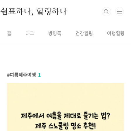
본문 바로가기
쉼표하나, 힐링하나
홈
태그
방명록
건강힐링
여행힐링
여름제주여행
1