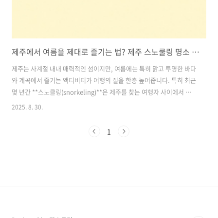
제주에서 여름을 제대로 즐기는 법? 제주 스노쿨링 명소 추천!
제주는 사계절 내내 매력적인 섬이지만, 여름에는 특히 맑고 투명한 바다
와 계곡에서 즐기는 액티비티가 여행의 질을 한층 높여줍니다. 특히 최근
몇 년간 **스노클링(snorkeling)**은 제주를 찾는 여행자 사이에서 인
기 급상승 중인 여름 액티비티 중 하나입니다. 장비만 간단히 준비하면
2025. 8. 30.
누구나 쉽게 바닷속을 들여다볼 수 있다는 점에서 남녀노소 모두에게 사
랑받고 있죠.이번 글에서는 에메랄드빛 제주 바다와 비밀스러운 계곡에
1
서 맑은 물속 세계를 직접 체험할 수 있는 제주 스노클링 명소 3곳을 소개
합니다. 초보자도 안심하고 즐길 수 있는 안전한 장소만을 골랐으니, 이
번 여름엔 꼭 한 번 방문해 보세요. 목차1. 원앙폭포 – 숲속에 숨은 비밀
계곡에서 스노클링 2. 코난해변 – 동화 속 풍경 같은 에메랄드빛..