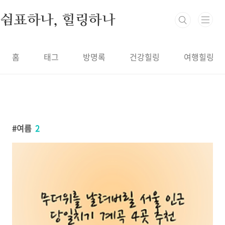
본문 바로가기
쉼표하나, 힐링하나
홈
태그
방명록
건강힐링
여행힐링
여름
2