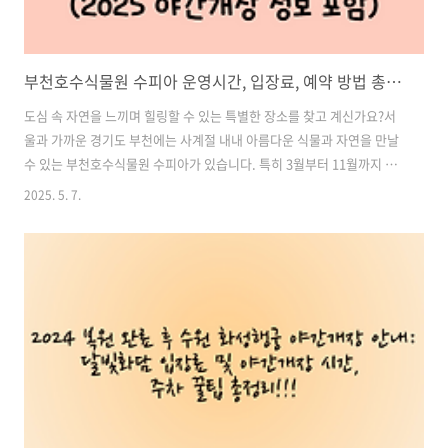
부천호수식물원 수피아 운영시간, 입장료, 예약 방법 총정리 (2025 야간개장 정보 포함)
도심 속 자연을 느끼며 힐링할 수 있는 특별한 장소를 찾고 계신가요?서
울과 가까운 경기도 부천에는 사계절 내내 아름다운 식물과 자연을 만날
수 있는 부천호수식물원 수피아가 있습니다. 특히 3월부터 11월까지 진
행되는 야간개장은 연인, 가족 단위 방문객들에게 큰 인기를 끌고 있습니
2025. 5. 7.
다.이 글에서는 수피아의 위치, 운영시간, 야간개장 일정, 입장료, 예약방
법까지 한 번에 정리해드리겠습니다. 2025년 방문을 계획하고 있다면 반
드시 읽어보시고 사전예약까지 준비하세요! 목차1. 부천호수식물원 수
피아란? 2. 위치 및 교통 정보 3. 운영시간 및 휴무일 4. 2025년 야간개장
안내 (예약 필수!) 5. 입장료 안내 6. 수피아에서 즐길 수 있는 콘텐츠 7.
방문 팁 및 추천 포토스팟 8. 자주 묻는 질문(FA..