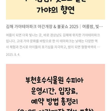
김해 가야테마파크 야간개장 & 불꽃쇼 2025｜여름밤, 빛으로 물든 가야의 향연
여름이 되면 더욱 빛나는 곳, 바로 경상남도 김해에 위치한 가야테마파크
입니다. 고대 가야 문화를 바탕으로 한 이 테마파크는 낮에는 다양한 역
사 체험과 전시로 아이들의 호기심을 자극하고, 밤이 되면 형형색색의 빛
과 음악, 불꽃으로 환상적인 분위기를 선사합니다. 특히 2025년 여름에
2025. 8. 4.
는 LED 조명 야간개장과 불꽃놀이 이벤트까지 더해져 온 가족이 함께 즐
기기 좋은 특별한 추억의 장소로 떠오르고 있습니다.이번 글에서는 김해
가야테마파크의 야경 명소, 운영시간, 불꽃쇼 일정, 이용요금 및 관람 팁
까지 모두 소개해드릴게요! 목차1. 김해 가야테마파크 야간개장｜빛의
길에서 만나는 낭만적인 밤 2. 2025년 여름 한정! 매주 토요일 밤 불꽃쇼
대개봉 3. 포토스팟 & 인생샷 명소 4. 주변 맛집 & 관광지 추천..