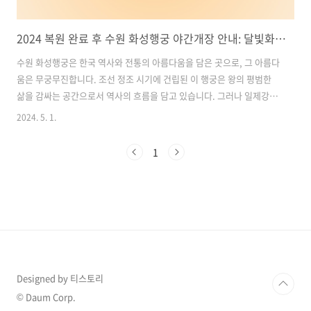
2024 복원 완료 후 수원 화성행궁 야간개장 안내: 달빛화담 입장료 및 야간개장 시간, 주차 꿀팁 총정리!!!
수원 화성행궁은 한국 역사와 전통의 아름다움을 담은 곳으로, 그 아름다
움은 무궁무진합니다. 조선 정조 시기에 건립된 이 행궁은 왕의 평범한
삶을 감싸는 공간으로서 역사의 흐름을 담고 있습니다. 그러나 일제강점
기의 유린으로 인해 많은 훼손을 겪었으나, 역사적인 가치를 인정받아 지
2024. 5. 1.
속적인 복원 작업을 거쳐 왔습니다. 2024년, 그 복원 작업은 마무리되어
더욱 화려하고 아름다운 모습으로 우리에게 다가왔습니다.이제 매년 봄
1
부터 가을까지, 화성행궁은 야간개장을 통해 그 아름다움을 더욱 특별한
시간에 감상할 수 있습니다. 특히, 올해는 복원을 완전히 마무리한 후 첫
야간개장으로, 그 의미는 더욱 큽니..
Designed by 티스토리
© Daum Corp.