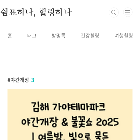
본문 바로가기
쉼표하나, 힐링하나
홈
태그
방명록
건강힐링
여행힐링
야간개장
3