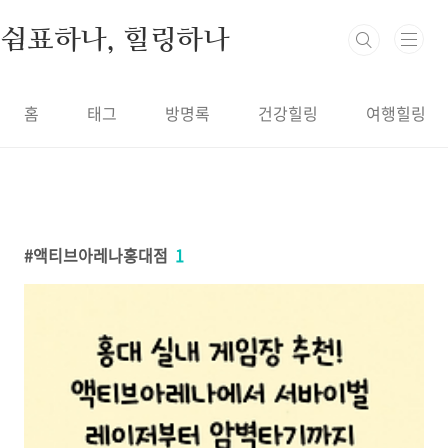
본문 바로가기
쉼표하나, 힐링하나
홈
태그
방명록
건강힐링
여행힐링
액티브아레나홍대점
1