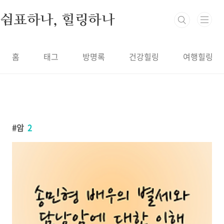
본문 바로가기
쉼표하나, 힐링하나
홈
태그
방명록
건강힐링
여행힐링
암
2