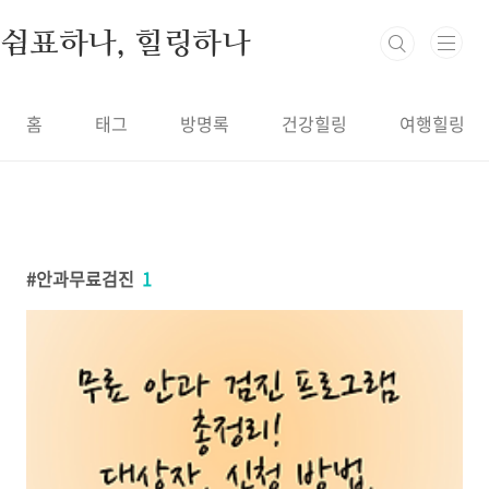
본문 바로가기
쉼표하나, 힐링하나
홈
태그
방명록
건강힐링
여행힐링
안과무료검진
1