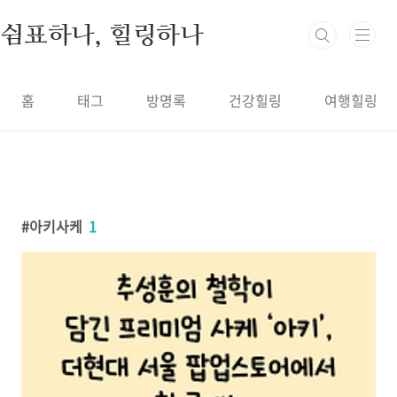
본문 바로가기
쉼표하나, 힐링하나
홈
태그
방명록
건강힐링
여행힐링
아키사케
1