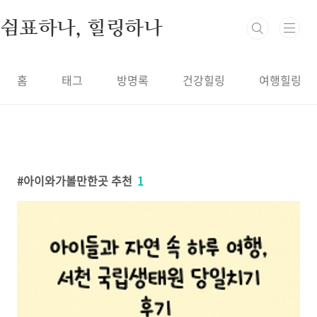
본문 바로가기
쉼표하나, 힐링하나
홈
태그
방명록
건강힐링
여행힐링
아이와가볼만한곳 추천
1