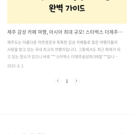
제주 감성 카페 여행, 아시아 최대 규모! 스타벅스 더제주송당파크R점 완벽 가이드
제주도는 아름다운 자연경관과 독특한 감성 카페들로 많은 여행자들의
사랑을 받고 있는 국내 최고의 여행지입니다. 그중에서도 최근 화제가 되
고 있는 장소가 있으니 바로 **‘스타벅스 더제주송당파크R점’**입니다.
아시아 최대 규모를 자랑하는 이 특별한 스타벅스 매장은 커피 애호가는
2025. 8. 2.
물론, 제주 감성을 담은 이색 공간을 찾는 이들에게도 꼭 방문해야 할 필
수 명소로 떠오르고 있습니다.이번 글에서는 스타벅스 더제주송당파크R
1
점의 위치, 규모, 매장 구성, 키네틱 아트윅, 한정 메뉴, 자연 공원, 방문
팁 등을 자세히 안내드릴게요. 제주 여행을 준비 중이라면 이곳은 절대
놓치지 마세요! 목차1. 스타벅스 더제주송당파크R점 기본 정보 2. 아시
아 최대 규모! 무려 4만 평의 자연 속 스타벅스 3. 감각적인 건축과 ..