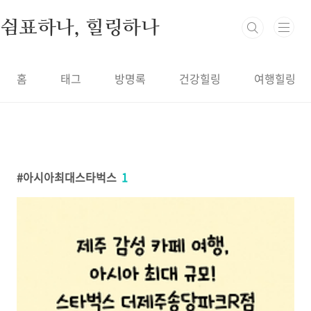
본문 바로가기
쉼표하나, 힐링하나
홈
태그
방명록
건강힐링
여행힐링
아시아최대스타벅스
1