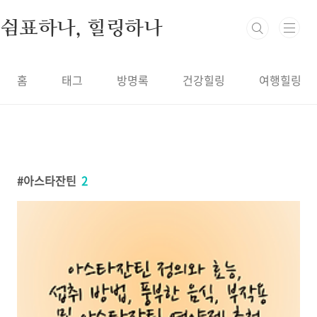
본문 바로가기
쉼표하나, 힐링하나
홈
태그
방명록
건강힐링
여행힐링
아스타잔틴
2