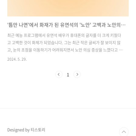
'틈만 나면'에서 화재가 된 유연석의 '노안' 고백과 노안의 의심 증상
최근 예능 프로그램에서 유연석 배우가 휴대폰의 글자를 더 크게 키웠다
고 고백한 것이 화제가 되었습니다. 그는 최근 작은 글씨가 잘 보이지 않
고, 눈의 초점을 이동하기가 어려워지면서 노안 의심 증상을 느꼈다고 밝
혔습니다. 이러한 사례를 통해 노안이란 무엇인지, 그 원인과 의심 증상
2024. 5. 29.
에 대해 알아보고자 합니다. 목차1. 노안의 원인과 의심 증상: 눈 건강을
위한 주의사항2. 전자기기 사용과 노안: 젊은 세대의 눈 건강을 위한 주
1
의3. 자가진단으로 노안을 의심할때: 증상과 진단 방법 알아보기4. 노안
교정과 예방: 노안을 이겨내는 방법5. 영양소가 눈 건강에 미치는 영향:
루테인과 아스타잔틴의 역할1. 노안의 원인과 의심 증상: 눈 건강을 위한
주의사항노안(老眼)은 노화가 진행되는 동안 수정체의 탄력이 감소..
Designed by 티스토리