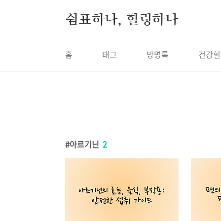
본문 바로가기
쉼표하나, 힐링하나
홈
태그
방명록
건강힐
아르기닌
2