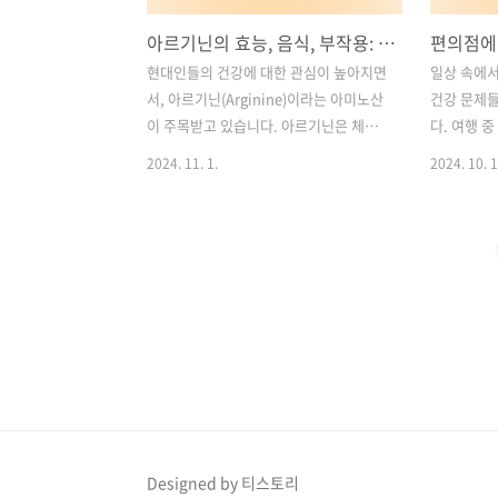
아르기닌의 효능, 음식, 부작용: 안전한 섭취 가이드
현대인들의 건강에 대한 관심이 높아지면
일상 속에
서, 아르기닌(Arginine)이라는 아미노산
건강 문제
이 주목받고 있습니다. 아르기닌은 체내
다. 여행 
에서 다양한 기능을 수행하며, 특히 혈액
중 속쓰림이
2024. 11. 1.
2024. 10. 1
순환 개선과 면역력 강화, 운동 성과 향상
을 때 편의
등에 탁월한 효과를 가지고 있습니다. 하
약이 큰 도
지만 아르기닌의 효능을 최대한으로 누리
점에서 손쉽
기 위해서는 올바른 섭취 방법과 주의사
알아두면 유
항을 알고 있어야 합니다.이 블로그 글에
개합니다. 
서는 아르기닌의 주요 효능과 아르기닌이
아니라, 비
풍부한 음식, 섭취 시 발생할 수 있는 부작
이 약품들을
용, 그리고 영양제를 선택할 때 고려해야
서 빠르고 
할 중요한 포인트를 다룰 것입니다. 아르
다. 목차1
기닌 섭취를 고려하고 있다면, 이 가이드
비의약품: 
가 건강한 선택을 하는 데 도움이 될 것입
사용법 2.
니다. 목차1. 아미노산 종류: 필수 아미
제: 타우린,
Designed by 티스토리