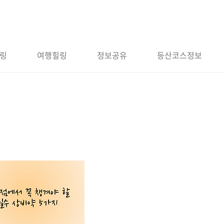
링
여행힐링
정보공유
등산코스정보