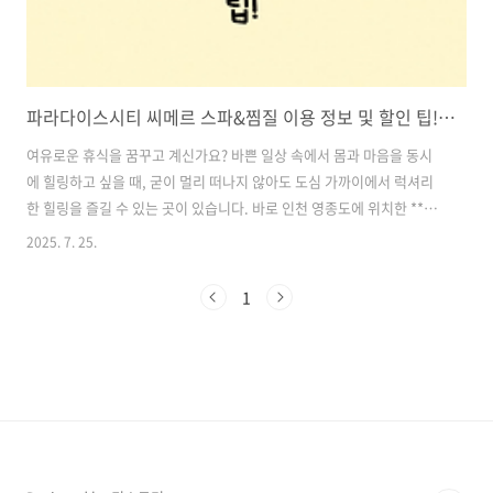
파라다이스시티 씨메르 스파&찜질 이용 정보 및 할인 팁! 인천 힐링 명소 추천
여유로운 휴식을 꿈꾸고 계신가요? 바쁜 일상 속에서 몸과 마음을 동시
에 힐링하고 싶을 때, 굳이 멀리 떠나지 않아도 도심 가까이에서 럭셔리
한 힐링을 즐길 수 있는 곳이 있습니다. 바로 인천 영종도에 위치한 **파
라다이스시티 씨메르(CIMER)**인데요. 이곳은 스파와 찜질방을 동시에
2025. 7. 25.
즐길 수 있는 복합 힐링 공간으로, 가족, 연인, 친구 누구와 함께 가도 만
족도가 매우 높은 곳입니다.특히나 요즘같이 무더운 여름철이나 찬바람
1
불기 시작하는 계절 전환기에는 따뜻한 찜질방과 야외 스파가 동시에 그
리워지기 마련이죠. 그래서 오늘은 많은 분들에게 사랑받고 있는 인천 씨
메르 이용 정보와 할인 팁까지 상세히 소개해드릴게요. 목차1. 파라다이
스시티 씨메르 위치 및 운영시간 2. 씨메르 이용요금 (정가 기준) 3. ..