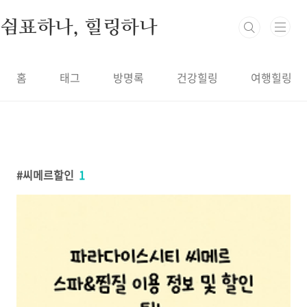
본문 바로가기
쉼표하나, 힐링하나
홈
태그
방명록
건강힐링
여행힐링
씨메르할인
1