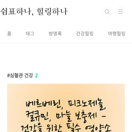
본문 바로가기
쉼표하나, 힐링하나
홈
태그
방명록
건강힐링
여행힐링
심혈관 건강
2