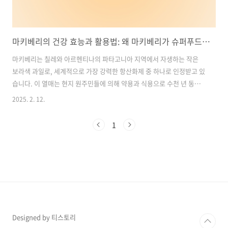
마키베리의 건강 효능과 활용법: 왜 마키베리가 슈퍼푸드인가?
마키베리는 칠레와 아르헨티나의 파타고니아 지역에서 자생하는 작은
보라색 과일로, 세계적으로 가장 강력한 항산화제 중 하나로 인정받고 있
습니다. 이 열매는 현지 원주민들에 의해 약용과 식용으로 수천 년 동안
사용되어 왔으며, 현대에는 그 영양적 가치를 인정받아 '슈퍼푸드'로 주
2025. 2. 12.
목받고 있습니다. 이번 글에서는 마키베리가 건강에 왜 좋은지, 그 주요
성분과 효능, 올바른 선택 및 섭취 방법까지 구체적으로 알아보겠습니다.
1
목차1. 마키베리의 놀라운 항산화 효과 2. 마키베리의 영양 성분 분석
3. 마키베리의 주요 효능 4. 마키베리 고르는 방법 5. 마키베리 섭취 방법
6. 마키베리의 부작용 및 주의사항 마키베리 영양제 추천, 구매 바로가기
1. 마키베리의 놀라운 항산화 효과항산화 성분의 강력함마키베리의 가
장..
Designed by 티스토리