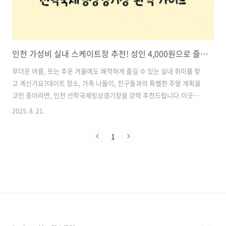
인천 가성비 실내 스케이트장 추천! 성인 4,000원으로 즐기는 선학국제빙상경기장 완벽 가이드
무더운 여름, 또는 추운 겨울에도 쾌적하게 즐길 수 있는 실내 취미를 찾
고 계신가요?데이트 장소, 가족 나들이, 친구들과의 특별한 주말 계획을
고민 중이라면, 인천 선학국제빙상경기장을 강력 추천드립니다.이곳은
빙상 국가대표 선수들도 훈련하는 국제 규격의 실내 아이스링크장으로,
2025. 8. 21.
일반 시민들에게도 개방되어 있어 단돈 4,000원이라는 착한 가격으로 시
원한 스케이팅을 즐길 수 있는 숨겨진 명소입니다.게다가 스케이트 장비
1
대여료 포함해도 총 7,000원! 요즘 물가를 고려하면 정말 놀라운 가성비
죠.그뿐만 아니라 내부에 스타벅스 매장, 푸드 매점, 무료 주차장까지 완
비되어 있어 모든 세대가 만족할 만한 완벽한 시설을 자랑합니다.지금부
터 인천 선학국제빙상경기장의 요금, 운영시간, 시설, 교통, 꿀팁까지 모
두 소개해..