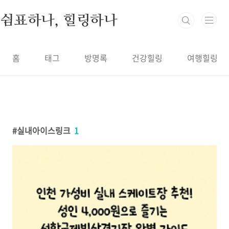
본문 바로가기
쉼표하나, 힐링하나
홈
태그
방명록
건강힐링
여행힐링
실내아이스링크
1