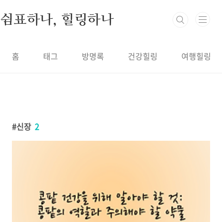
본문 바로가기
쉼표하나, 힐링하나
홈
태그
방명록
건강힐링
여행힐링
신장
2