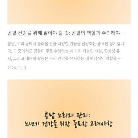
콩팥 건강을 위해 알아야 할 것: 콩팥의 역할과 주의해야 할 약물
콩팥, 우리 몸에서 놀라울 만큼 다양한 기능을 담당하는 중요한 장기입니
다. 그 중에서도 콩팥이 주로 수행하는 세 가지 기능인 배설, 항상성 유
지, 그리고 내분비 활동은 우리 건강을 유지하는 데 핵심적인 역할을 합
니다. 특히 콩팥은 약물의 해독과 배설에 관여하여 우리 몸에서 유해물질
2024. 11. 3.
을 제거하는 데 중요한데요. 이에 따라 콩팥의 건강을 유지하기 위해 알
아야 할 것 중 하나는 콩팥에 유해한 약물과 그에 따른 위험 증세입니다.
이번 글에서는 콩팥 건강을 위해 주의해야 할 약물과 그에 대한 즉각적인
대응 방법에 대해 살펴보겠습니다. 목차1. 콩팥 기능 이사와 뇨 배설2.
세뇨관 손상의 원인과 주의할 점3. 혈류역학적으로 매개된 콩팥 손상4.
폐쇄성 신질환5. 사구체 질환과 주의할 약물 복용6. 세뇨관간질 질환..