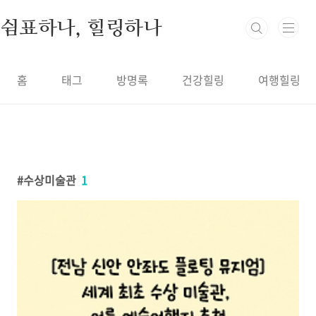
본문 바로가기
쉼표하나, 힐링하나
홈
태그
방명록
건강힐링
여행힐링
수상미술관
1