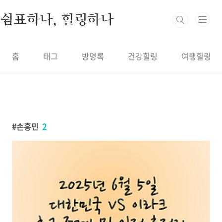
본문 바로가기
쉼표하나, 힐링하나
홈
태그
방명록
건강힐링
여행힐링
손흥민
2