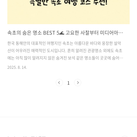
속초의 숨은 명소 BEST 5🌊 고요한 사찰부터 미디어아트까지 특별한 속초 여행 코스 추천!
한국 동해안의 대표적인 여행지인 속초는 아름다운 바다와 웅장한 설악
산이 어우러진 매력적인 도시입니다. 흔히 알려진 관광명소 외에도 속초
에는 아직 많이 알려지지 않은 숨겨진 보석 같은 명소들이 곳곳에 숨어
있습니다.이번 글에서는 현지인만 아는 듯한 속초의 숨은 명소 5곳을 소
2025. 8. 14.
개합니다. 고즈넉한 사찰에서부터 숲속 힐링 산책로, 특별한 미니골프
장, 미식가들을 위한 로컬 맛집, 그리고 밤을 수놓는 미디어아트까지! 이
1
코스 그대로 따라가면 속초의 진짜 매력을 제대로 느낄 수 있을 거예요.
목차1. 천년 고찰에서 느끼는 평화, 신흥사 2. 이색적인 체험! 보광미니
골프장 3. 로컬이 추천하는 진짜 속초 맛집 3선 4. 숲속에서 치유를, 설악
향기로 5. 속초의 밤을 수놓는 빛의 바다 속초 6. 속초 숨은 명소 여행..