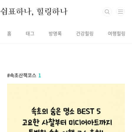
본문 바로가기
쉼표하나, 힐링하나
홈
태그
방명록
건강힐링
여행힐링
속초산책코스
1