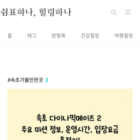
본문 바로가기
쉼표하나, 힐링하나
홈
태그
방명록
건강힐링
여행힐링
속초가볼만한곳
2