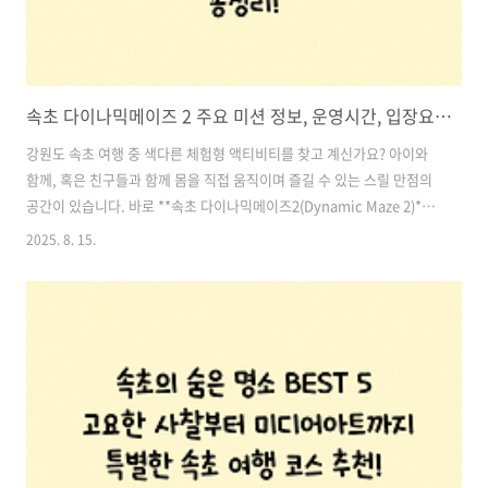
속초 다이나믹메이즈 2 주요 미션 정보, 운영시간, 입장요금 총정리!│어른이도 빠지는 해저 미로 방탈출 체험!
강원도 속초 여행 중 색다른 체험형 액티비티를 찾고 계신가요? 아이와
함께, 혹은 친구들과 함께 몸을 직접 움직이며 즐길 수 있는 스릴 만점의
공간이 있습니다. 바로 **속초 다이나믹메이즈2(Dynamic Maze 2)**
입니다.이곳은 단순한 방탈출 게임장이 아닌, 몸으로 직접 부딪히며 문제
2025. 8. 15.
를 해결해나가는 체험형 테마 미로 공간으로, 아이들뿐만 아니라 어른들
도 몰입하게 되는 속초 여행 필수 코스로 떠오르고 있습니다.그럼 지금부
터 속초 다이나믹메이즈2의 구성, 체험 방식, 위치 및 요금 정보를 자세
히 소개해드릴게요. 스포일러는 최소한으로 하며, 방문을 고민하는 분들
께 도움이 될만한 내용을 담았습니다. 목차1. 스릴과 체력을 동시에! 다
이나믹메이즈 속초의 구성은? 2. 아이부터 어른이까지, 누구나 즐기는..