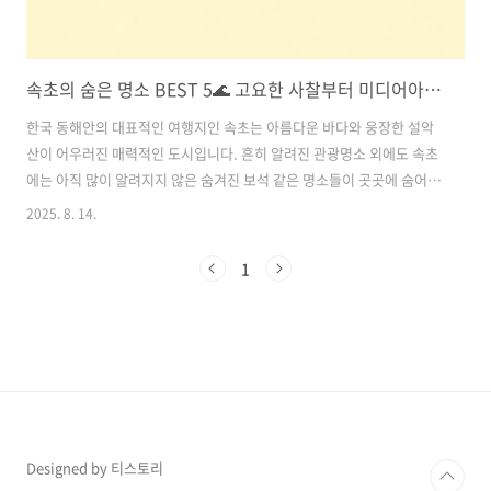
속초의 숨은 명소 BEST 5🌊 고요한 사찰부터 미디어아트까지 특별한 속초 여행 코스 추천!
한국 동해안의 대표적인 여행지인 속초는 아름다운 바다와 웅장한 설악
산이 어우러진 매력적인 도시입니다. 흔히 알려진 관광명소 외에도 속초
에는 아직 많이 알려지지 않은 숨겨진 보석 같은 명소들이 곳곳에 숨어
있습니다.이번 글에서는 현지인만 아는 듯한 속초의 숨은 명소 5곳을 소
2025. 8. 14.
개합니다. 고즈넉한 사찰에서부터 숲속 힐링 산책로, 특별한 미니골프
장, 미식가들을 위한 로컬 맛집, 그리고 밤을 수놓는 미디어아트까지! 이
1
코스 그대로 따라가면 속초의 진짜 매력을 제대로 느낄 수 있을 거예요.
목차1. 천년 고찰에서 느끼는 평화, 신흥사 2. 이색적인 체험! 보광미니
골프장 3. 로컬이 추천하는 진짜 속초 맛집 3선 4. 숲속에서 치유를, 설악
향기로 5. 속초의 밤을 수놓는 빛의 바다 속초 6. 속초 숨은 명소 여행..
Designed by 티스토리