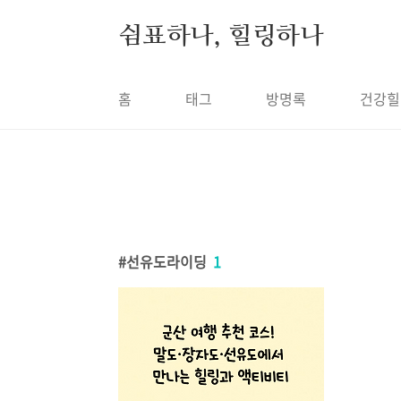
본문 바로가기
쉼표하나, 힐링하나
홈
태그
방명록
건강힐
선유도라이딩
1