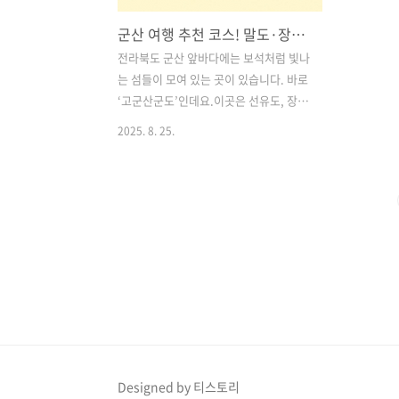
군산 여행 추천 코스! 말도·장자도·선유도에서 만나는 힐링과 액티비티
전라북도 군산 앞바다에는 보석처럼 빛나
는 섬들이 모여 있는 곳이 있습니다. 바로
‘고군산군도’인데요.이곳은 선유도, 장자
도, 말도를 중심으로 걷기 좋은 산책길부
2025. 8. 25.
터 짜릿한 액티비티, 여유로운 휴식까지
한 번에 즐길 수 있어 요즘 여행지로 주목
받고 있습니다.특히 2024년 하반기 말도
다리 개통 소식과 함께 트레킹과 도보 여
행을 좋아하는 분들에게 더욱 핫한 여행
지가 되고 있어요.이번 포스팅에서는 말
도부터 장자도, 선유도, 신시도 자연휴양
림까지 이어지는 최고의 여행 코스를 소
개해드릴게요! 목차1. 말도 – 작지만 알찬
섬 트레킹의 성지 2. 대장봉 – 군산 앞바
다를 한눈에! 3. 장자교 스카이워크 – 바
다 위를 걷는 짜릿함 4. 선유스카이 썬라
Designed by 티스토리