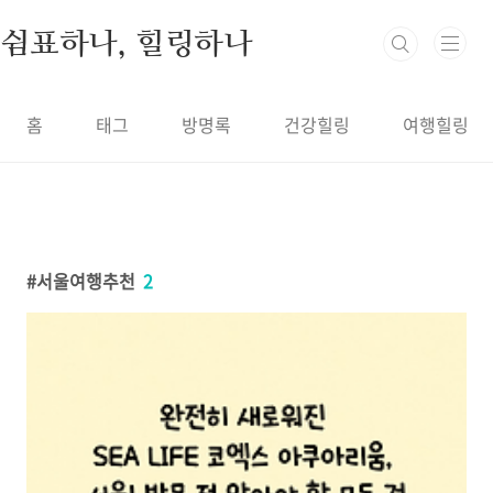
본문 바로가기
쉼표하나, 힐링하나
홈
태그
방명록
건강힐링
여행힐링
서울여행추천
2