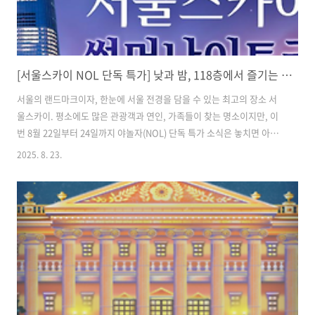
[서울스카이 NOL 단독 특가] 낮과 밤, 118층에서 즐기는 환상적인 서울 뷰 & 블루밍 유니버스 꽃 전시
서울의 랜드마크이자, 한눈에 서울 전경을 담을 수 있는 최고의 장소 서
울스카이. 평소에도 많은 관광객과 연인, 가족들이 찾는 명소이지만, 이
번 8월 22일부터 24일까지 야놀자(NOL) 단독 특가 소식은 놓치면 아까
운 기회입니다. 낮과 밤, 완전히 다른 매력을 가진 서울스카이에서 하루
2025. 8. 23.
종일 즐길 수 있는 프로그램과 할인 정보, 그리고 썸머 나이트 서울 야경
까지 자세히 소개해드릴게요. 목차1. 서울스카이 단독 특가, 이게 진짜
꿀이야! 2. 낮과 밤, 완전히 다른 서울스카이의 매력 3. 엘리베이터 1분
만에 118층, 상상만 해도 스릴 만점! 4. NOL 특가 예매 방법 5. 서울스카
이에서 즐기는 특별한 하루 코스 제안 6. 놓치면 후회! 이번 특가, 반드시
기억해야 할 이유 7. 서울스카이 정보 서울..