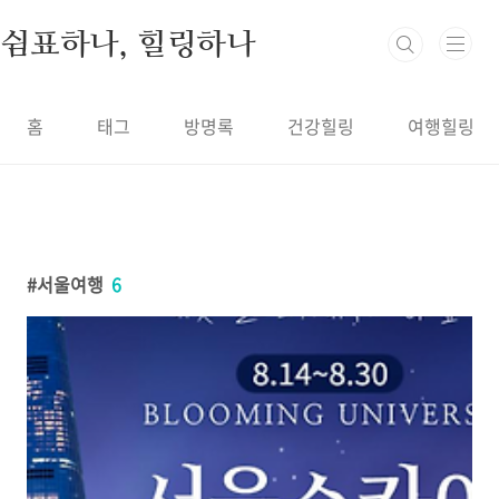
본문 바로가기
쉼표하나, 힐링하나
홈
태그
방명록
건강힐링
여행힐링
서울여행
6