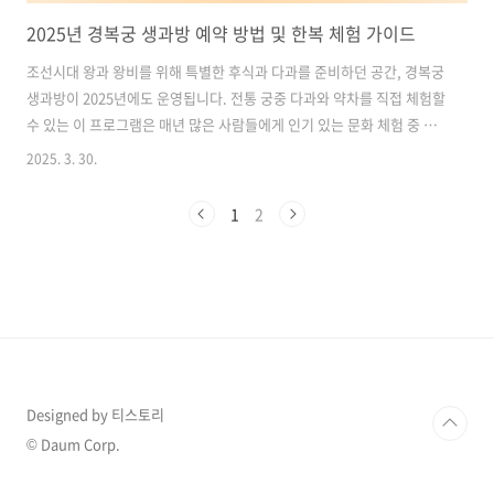
2025년 경복궁 생과방 예약 방법 및 한복 체험 가이드
조선시대 왕과 왕비를 위해 특별한 후식과 다과를 준비하던 공간, 경복궁
생과방이 2025년에도 운영됩니다. 전통 궁중 다과와 약차를 직접 체험할
수 있는 이 프로그램은 매년 많은 사람들에게 인기 있는 문화 체험 중 하
나입니다. 또한, 경복궁 방문을 더욱 특별하게 만드는 방법으로 한복 체
2025. 3. 30.
험도 빼놓을 수 없습니다. 한복을 입고 경복궁을 거닐며 역사적인 분위기
를 한층 더 느낄 수 있으며, 멋진 사진을 남길 수도 있습니다.이번 글에서
1
2
는 2025년 경복궁 생과방 운영 일정과 예약 방법, 그리고 한복 체험의 혜
택을 자세히 소개해 드리겠습니다. 목차1. 경복궁 생과방이란? 2. 2025
년 경복궁 생과방 예약 방법 3. 한복을 입고 경복궁 체험하기 4. 한복 대
여 방법 경복궁 생과방 체험 예약하기1. 경복궁 생과방..
Designed by 티스토리
© Daum Corp.