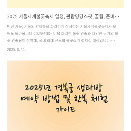
2025 서울세계불꽃축제 일정, 관람명당스팟, 꿀팁, 준비물리스트 총정리! 역대급 불꽃이 서울 밤하늘을 수놓는다!
매년 가을, 서울의 밤하늘을 화려하게 장식하는 서울세계불꽃축제가 올
해도 돌아옵니다.2025년에는 더욱 화려한 불꽃 연출과 다양한 국가의 불
꽃 연출팀이 참여해, 국내 최대 규모의 불꽃쇼가 펼쳐질 예정입니다.이
글에서는 축제 일정, 관람 명당 스팟, 꿀팁, 준비물 리스트까지 한 번에
2025. 8. 11.
정리해 드리니, 불꽃놀이를 계획하고 있다면 꼭 저장해 두세요. 목차1.
2025 서울세계불꽃축제 일정과 장소 2. 불꽃놀이 명당 스팟 BEST 20 3.
꿀팁: 명당 자리 확보 방법 4. 추천 준비물 리스트 5. 교통 및 안전 정보 서
울관광 및 맛집 추천 바로가기1. 2025 서울세계불꽃축제 일정과 장소날
짜: 2025년 9월 27일 (토)시간: 오후 7시 ~ 9시장소: 여의도 한강공원 일
원서울세계불꽃축제는 한화가 주최하는 대..