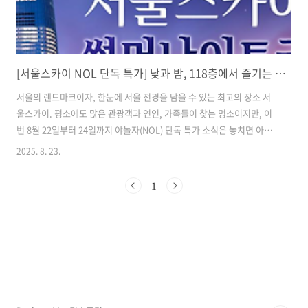
[서울스카이 NOL 단독 특가] 낮과 밤, 118층에서 즐기는 환상적인 서울 뷰 & 블루밍 유니버스 꽃 전시
서울의 랜드마크이자, 한눈에 서울 전경을 담을 수 있는 최고의 장소 서
울스카이. 평소에도 많은 관광객과 연인, 가족들이 찾는 명소이지만, 이
번 8월 22일부터 24일까지 야놀자(NOL) 단독 특가 소식은 놓치면 아까
운 기회입니다. 낮과 밤, 완전히 다른 매력을 가진 서울스카이에서 하루
2025. 8. 23.
종일 즐길 수 있는 프로그램과 할인 정보, 그리고 썸머 나이트 서울 야경
까지 자세히 소개해드릴게요. 목차1. 서울스카이 단독 특가, 이게 진짜
1
꿀이야! 2. 낮과 밤, 완전히 다른 서울스카이의 매력 3. 엘리베이터 1분
만에 118층, 상상만 해도 스릴 만점! 4. NOL 특가 예매 방법 5. 서울스카
이에서 즐기는 특별한 하루 코스 제안 6. 놓치면 후회! 이번 특가, 반드시
기억해야 할 이유 7. 서울스카이 정보 서울..