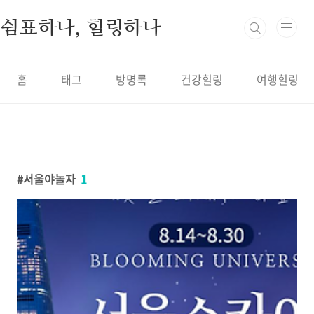
본문 바로가기
쉼표하나, 힐링하나
홈
태그
방명록
건강힐링
여행힐링
서울야놀자
1