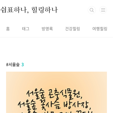
본문 바로가기
쉼표하나, 힐링하나
홈
태그
방명록
건강힐링
여행힐링
서울숲
3