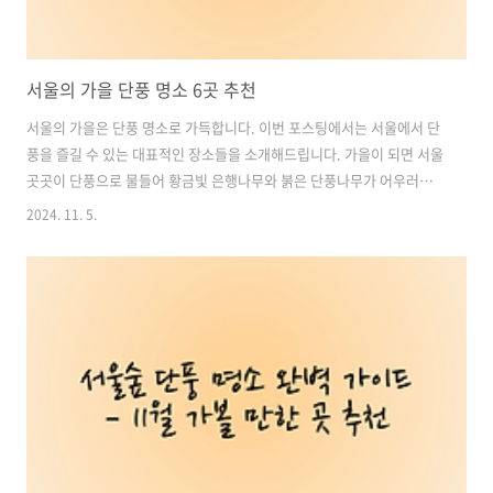
서울의 가을 단풍 명소 6곳 추천
서울의 가을은 단풍 명소로 가득합니다. 이번 포스팅에서는 서울에서 단
풍을 즐길 수 있는 대표적인 장소들을 소개해드립니다. 가을이 되면 서울
곳곳이 단풍으로 물들어 황금빛 은행나무와 붉은 단풍나무가 어우러져
멋진 경관을 선사합니다. 서울 단풍 명소 여섯 곳에서 가을의 절정을 만
2024. 11. 5.
끽해 보세요. 목차1. 서울숲 - 은행나무와 메타세쿼이아가 어우러진 단
풍길 2. 상암 하늘공원 - 코스모스와 억새가 만개한 하늘정원 3. 덕수궁 -
고풍스러운 한옥과 가을의 조화 4. 성균관 명륜당 - 수백 년 된 은행나무
가 있는 고즈넉한 단풍 명소 5. 창경궁 - 가을이 빛나는 춘당지 연못과 대
온실 6. 국립고궁박물관 - 400년 된 은행나무가 있는 숨은 단풍 명소 서
울 관광 및 맛집 추천 바로가기1. 서울숲 - 은행나무와 메타..