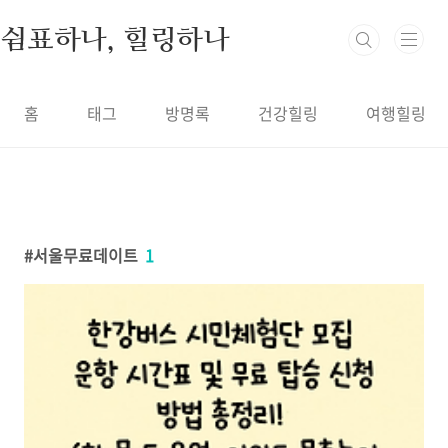
본문 바로가기
쉼표하나, 힐링하나
홈
태그
방명록
건강힐링
여행힐링
서울무료데이트
1