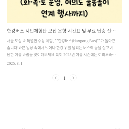
한강버스 시민체험단 모집 운항 시간표 및 무료 탑승 신청 방법 총정리! (화·목·토 운영, 여의도 물총놀이 연계 행사까지)
서울 도심 속 특별한 수상 체험, **한강버스(Hangang Bus)**가 돌아왔
습니다!바쁜 일상 속에서 벗어나 한강 위를 달리는 버스에 몸을 싣고 시
원한 여름 바람을 맞이해보세요.특히 2025년 여름 시즌에는 여의도뚝섬
~잠실, 마곡~여의도, 잠실~여의도 등 다양한 노선을 운영하며, 전액 무
2025. 8. 1.
료로 탑승이 가능해 시민과 관광객 모두에게 인기 만점인 서울 대표 여름
체험 프로그램입니다.게다가 토요일 오후에는 탑승 후 물빛무대에서 진
1
행되는 ‘한강버스 스플래시’ 물총놀이 행사까지 즐길 수 있어 가족, 연인,
친구들과 잊지 못할 추억을 만들 수 있답니다.이번 글에서는 한강버스의
운항 시간표, 노선 정보, 참가 방법, 무료 탑승 신청법, 주의사항 등 모든
정보를 총정리해드립니다! 목차1. 한강버스란? 2. 한강버..