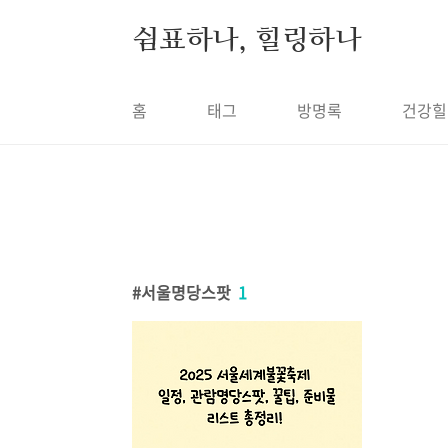
본문 바로가기
쉼표하나, 힐링하나
홈
태그
방명록
건강힐
서울명당스팟
1