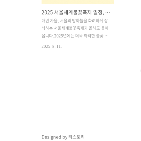
2025 서울세계불꽃축제 일정, 관람명당스팟, 꿀팁, 준비물리스트 총정리! 역대급 불꽃이 서울 밤하늘을 수놓는다!
매년 가을, 서울의 밤하늘을 화려하게 장
식하는 서울세계불꽃축제가 올해도 돌아
옵니다.2025년에는 더욱 화려한 불꽃 연
출과 다양한 국가의 불꽃 연출팀이 참여
2025. 8. 11.
해, 국내 최대 규모의 불꽃쇼가 펼쳐질 예
정입니다.이 글에서는 축제 일정, 관람 명
당 스팟, 꿀팁, 준비물 리스트까지 한 번에
정리해 드리니, 불꽃놀이를 계획하고 있
다면 꼭 저장해 두세요. 목차1. 2025 서울
세계불꽃축제 일정과 장소 2. 불꽃놀이 명
당 스팟 BEST 20 3. 꿀팁: 명당 자리 확보
방법 4. 추천 준비물 리스트 5. 교통 및 안
전 정보 서울관광 및 맛집 추천 바로가기
1. 2025 서울세계불꽃축제 일정과 장소
날짜: 2025년 9월 27일 (토)시간: 오후 7
시 ~ 9시장소: 여의도 한강공원 일원서울
Designed by 티스토리