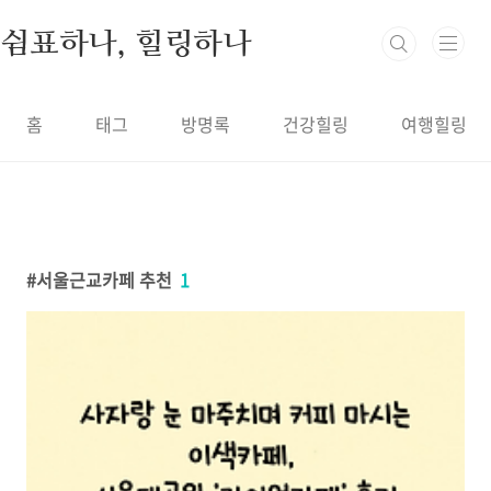
본문 바로가기
쉼표하나, 힐링하나
홈
태그
방명록
건강힐링
여행힐링
서울근교카페 추천
1