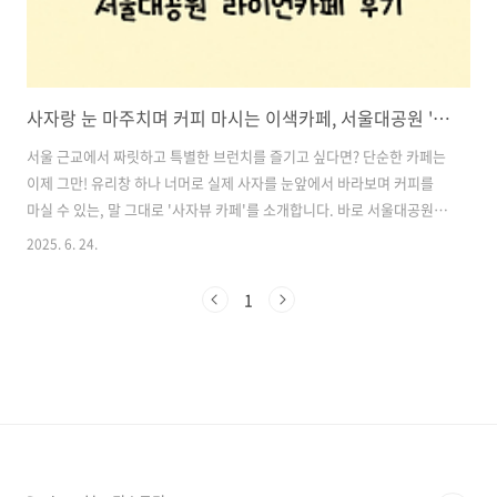
사자랑 눈 마주치며 커피 마시는 이색카페, 서울대공원 '라이언카페' 후기
서울 근교에서 짜릿하고 특별한 브런치를 즐기고 싶다면? 단순한 카페는
이제 그만! 유리창 하나 너머로 실제 사자를 눈앞에서 바라보며 커피를
마실 수 있는, 말 그대로 '사자뷰 카페'를 소개합니다. 바로 서울대공원
동물원 내에 위치한 **‘라이언카페’**입니다. 동물과 함께하는 이색 데
2025. 6. 24.
이트 코스로 요즘 SNS에서 화제가 되고 있는데요, 심약자 주의! 긴장감
넘치는 특별한 경험이 기다리고 있어요. 목차1. 서울대공원 ‘라이언카
1
페’란? 2. 무엇을 먹을 수 있나요? 3. 입장료 및 이용 팁 4. 라이언카페 가
는 방법 (동선 팁) 5. 이색 데이트 코스로 최고! 사자 앞 브런치 서울대공
원 바로가기1. 서울대공원 ‘라이언카페’란?‘라이언카페’는 서울대공원
동물원 내 제3아프리카관 사자존에 위치한 테마 카페입니..