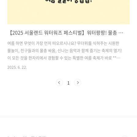
【2025 서울랜드 워터워즈 페스티벌】워터팡팡! 물총 대결부터 불꽃놀이까지 여름 물놀이 총집합!
여름 하면 무엇이 가장 먼저 떠오르시나요? 무더위를 식혀주는 시원한
물놀이, 친구들과의 물총 싸움, 신나는 음악과 함께 즐기는 축제의 열기!
이 모든 것을 한자리에서 경험할 수 있는 특별한 여름 축제가 바로 **서
울랜드 2025 더 워터워즈 페스티벌(The Water Wars Festival)**입니
2025. 6. 22.
다.올해도 어김없이 서울랜드에서는 한여름 더위를 날려버릴 환상적인
물놀이 축제가 2025년 6월 21일(토)부터 8월 31일(일)까지 장장 두 달 넘
1
게 펼쳐집니다. 물총 전쟁, 뮤직워터쇼, 야간 불꽃놀이 등 다채로운 프로
그램이 관람객들을 기다리고 있는데요, 지금은 정식 개장에 앞서 프리오
픈 기간이 운영 중으로 일부 콘텐츠를 먼저 체험할 수 있는 절호의 기회
랍니다.그럼 지금부터 올여름 서울랜드에서 절대 놓쳐서는..