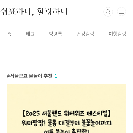
본문 바로가기
쉼표하나, 힐링하나
홈
태그
방명록
건강힐링
여행힐링
서울근교 물놀이 추천
1