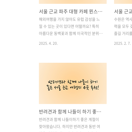
서울 근교 파주 대형 카페 뮌스터담 - 독일풍 유럽 감성 가득! 남해 동백꽃까지 만날 수 있는 파주 핫플
해외여행을 가지 않아도 유럽 감성을 느
수원은 역사
낄 수 있는 곳이 있다면 어떨까요? 특히
력을 모두 
아름다운 동백꽃과 함께 이국적인 분위기
즐길 거리를
를 만끽할 수 있다면 더욱 매력적일 것입
수원에서 꼭
2025. 4. 20.
2025. 2. 7.
니다. 파주에 위치한 **뮌스터담
합니다. 중
(Minsterdam)**은 독일 서북부의 작은
낄 수 있는
도시 **"민스터(Münster)"**를 테마로
보이는 행궁
조성된 공간으로, 2021년 오픈 이후 SNS
을 감상할 
에서 큰 인기를 끌며 파주의 대표적인 핫
첨단 기술과
플레이스로 자리 잡았습니다.2022년과
삼성이노베
비교했을 때 어떤 점이 달라졌는지, 더욱
기 다른 
업그레이드된 민스터담의 매력을 소개해
경험을 선사
드리겠습니다. 목차1. 유럽 감성이 물씬
까요? 목차
반려견과 함께 나들이 하기 좋은 서울 근교 여행지 4곳 추천!
풍기는 건축과 인테리어 2. 실내 정원과
원의 매력 
45그루의 동백나무 3. 문화적인 즐거움을
술이 공존하
반려견과 함께 나들이하기 좋은 계절이
선사하는 공연 4. 카페 측면에 마련된 정
몰과 야경이
찾아왔습니다. 하지만 반려견과 동반 여