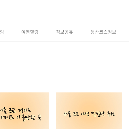
링
여행힐링
정보공유
등산코스정보