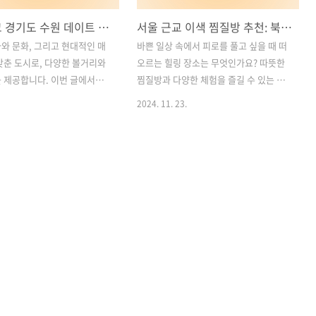
서울 근교 경기도 수원 데이트 가볼만한 곳: 월화원, 행궁동 공방거리, 노을빛 전망대, 삼성이노베이션뮤지엄
서울 근교 이색 찜질방 추천: 북수원 온천, 미리내 힐빙클럽, 아쿠아필드 하남, 스파디움24
와 문화, 그리고 현대적인 매
바쁜 일상 속에서 피로를 풀고 싶을 때 떠
갖춘 도시로, 다양한 볼거리와
오르는 힐링 장소는 무엇인가요? 따뜻한
 제공합니다. 이번 글에서는
찜질방과 다양한 체험을 즐길 수 있는 스
 방문해야 할 명소 4곳을 소개
파는 몸과 마음을 동시에 치유할 수 있는
2024. 11. 23.
국식 정원의 독특한 매력을 느
최적의 선택입니다. 오늘은 서울 근교 경
 월화원, 감성적인 분위기가 돋
기도에 위치한 특별한 찜질방 4곳을 소개
동 공방거리, 아름다운 일몰
합니다. 각기 다른 매력을 지닌 북수원 온
수 있는 노을빛 전망대, 그리고
천, 미리내 힐빙클럽, 아쿠아필드 하남,
 전자 산업의 역사를 배우는
스파디움24를 통해 특별한 힐링 시간을
이션뮤지엄까지. 이곳들은 각
가져보세요. 목차1. 북수원 온천: 발리룸
매력으로 여행자들에게 특별한
에서 느끼는 프라이빗 힐링 2. 미리내 힐
합니다. 함께 자세히 알아볼
빙클럽: 자연 속 테라피를 즐길 수 있는 곳
1. 월화원: 수원 속 중국식 정
3. 아쿠아필드 하남: 찜질방과 워터파크
2. 행궁동 공방거리: 감성과 예
의 만남 4. 스파디움24: 고급스러운 인테
는 거리 3. 노을빛 전망대: 일
리어와 다양한 시설 경기 여행 정보 및 음
 아름다운 힐링 장소 4. 삼성
식, 숙박 추천 바로가기1. 북수원 온천: 발