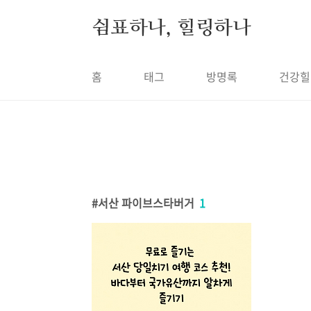
본문 바로가기
쉼표하나, 힐링하나
홈
태그
방명록
건강힐
서산 파이브스타버거
1