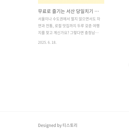
무료로 즐기는 서산 당일치기 여행 코스 추천! 바다부터 국가유산까지 알차게 즐기기
서울이나 수도권에서 멀지 않으면서도 자
연과 전통, 로컬 맛집까지 두루 갖춘 여행
지를 찾고 계신가요? 그렇다면 충청남도
서산을 추천드립니다. 특히 예산 부담 없
2025. 6. 18.
이 무료로 즐길 수 있는 포인트가 가득해
서, 준비물은 간단한 도시락과 교통비, 그
리고 소소한 간식값만 있으면 충분합니
다. 당일치기로도 충분히 소화 가능한 서
산의 핵심 코스를 정리해 보았습니다. 목
차1. 간월암 – 바다와 절의 조화로운 풍경
2. 파이브스타 버거 – 수제버거와 감성 바
다 뷰 3. 로드트립 – SNS 핫한 도로 위 포
토존 4. 해미읍성 – 역사와 자연이 공존하
는 국가유산 5. 해미읍성 왕 꽈배기 – 줄
서서 먹는 로컬 맛집 6. 추천 코스 순서 서
산 관광 및 맛집 추천 바로가기1. 간월암
Designed by 티스토리